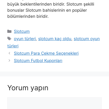
büyük beklentilerinden biridir. Slotcum şekilli
bonuslar Slotcum bahislerinin en popüler
bölümlerinden biridir.
Kategoriler
Slotcum
Etiketler
oyun türleri
,
slotcum kaç oldu
,
slotcum oyun
türleri
Slotcum Para Çekme Seçenekleri
Slotcum Futbol Kuponları
Yorum yapın
Yorum