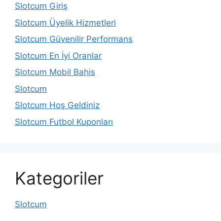
Slotcum Giriş
Slotcum Üyelik Hizmetleri
Slotcum Güvenilir Performans
Slotcum En İyi Oranlar
Slotcum Mobil Bahis
Slotcum
Slotcum Hoş Geldiniz
Slotcum Futbol Kuponları
Kategoriler
Slotcum