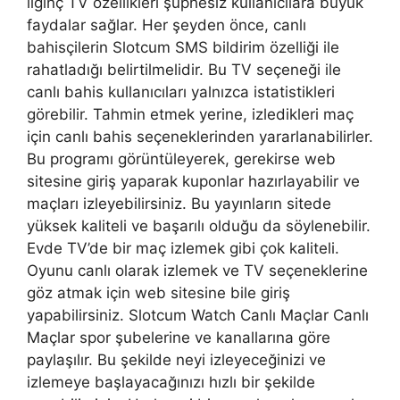
ilginç TV özellikleri şüphesiz kullanıcılara büyük
faydalar sağlar. Her şeyden önce, canlı
bahisçilerin Slotcum SMS bildirim özelliği ile
rahatladığı belirtilmelidir. Bu TV seçeneği ile
canlı bahis kullanıcıları yalnızca istatistikleri
görebilir. Tahmin etmek yerine, izledikleri maç
için canlı bahis seçeneklerinden yararlanabilirler.
Bu programı görüntüleyerek, gerekirse web
sitesine giriş yaparak kuponlar hazırlayabilir ve
maçları izleyebilirsiniz. Bu yayınların sitede
yüksek kaliteli ve başarılı olduğu da söylenebilir.
Evde TV’de bir maç izlemek gibi çok kaliteli.
Oyunu canlı olarak izlemek ve TV seçeneklerine
göz atmak için web sitesine bile giriş
yapabilirsiniz. Slotcum Watch Canlı Maçlar Canlı
Maçlar spor şubelerine ve kanallarına göre
paylaşılır. Bu şekilde neyi izleyeceğinizi ve
izlemeye başlayacağınızı hızlı bir şekilde