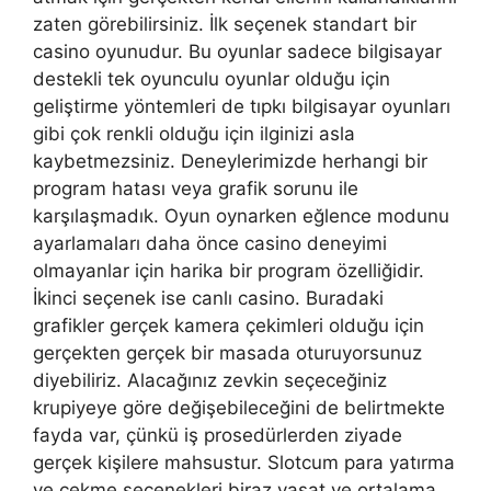
zaten görebilirsiniz. İlk seçenek standart bir
casino oyunudur. Bu oyunlar sadece bilgisayar
destekli tek oyunculu oyunlar olduğu için
geliştirme yöntemleri de tıpkı bilgisayar oyunları
gibi çok renkli olduğu için ilginizi asla
kaybetmezsiniz. Deneylerimizde herhangi bir
program hatası veya grafik sorunu ile
karşılaşmadık. Oyun oynarken eğlence modunu
ayarlamaları daha önce casino deneyimi
olmayanlar için harika bir program özelliğidir.
İkinci seçenek ise canlı casino. Buradaki
grafikler gerçek kamera çekimleri olduğu için
gerçekten gerçek bir masada oturuyorsunuz
diyebiliriz. Alacağınız zevkin seçeceğiniz
krupiyeye göre değişebileceğini de belirtmekte
fayda var, çünkü iş prosedürlerden ziyade
gerçek kişilere mahsustur. Slotcum para yatırma
ve çekme seçenekleri biraz vasat ve ortalama