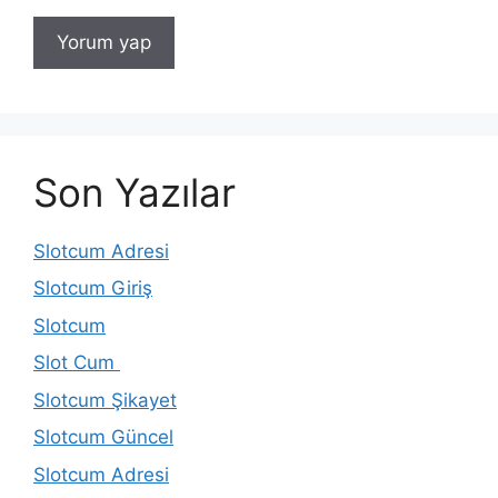
Son Yazılar
Slotcum Adresi
Slotcum Giriş
Slotcum
Slot Cum
Slotcum Şikayet
Slotcum Güncel
Slotcum Adresi