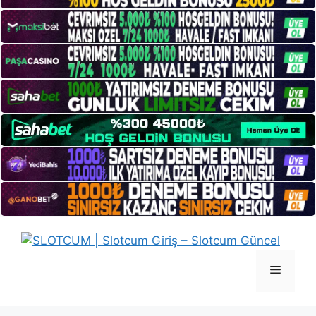
İçeriğe
atla
Menü