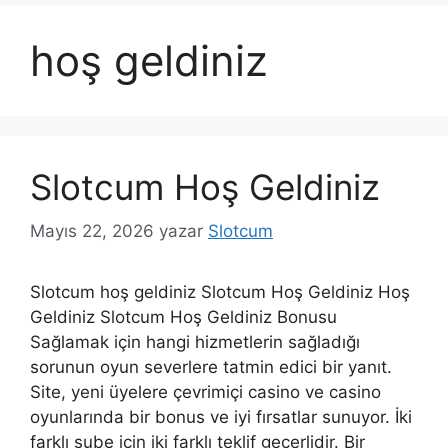
hoş geldiniz
Slotcum Hoş Geldiniz
Mayıs 22, 2026
yazar
Slotcum
Slotcum hoş geldiniz Slotcum Hoş Geldiniz Hoş
Geldiniz Slotcum Hoş Geldiniz Bonusu
Sağlamak için hangi hizmetlerin sağladığı
sorunun oyun severlere tatmin edici bir yanıt.
Site, yeni üyelere çevrimiçi casino ve casino
oyunlarında bir bonus ve iyi fırsatlar sunuyor. İki
farklı şube için iki farklı teklif geçerlidir. Bir