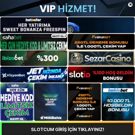
×
SLOTCUM GİRİŞ İÇİN TIKLAYINIZ!