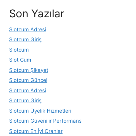
Son Yazılar
Slotcum Adresi
Slotcum Giriş
Slotcum
Slot Cum
Slotcum Şikayet
Slotcum Güncel
Slotcum Adresi
Slotcum Giriş
Slotcum Üyelik Hizmetleri
Slotcum Güvenilir Performans
Slotcum En İyi Oranlar