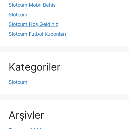
Slotcum Mobil Bahis
Slotcum
Slotcum Hoş Geldiniz
Slotcum Futbol Kuponları
Kategoriler
Slotcum
Arşivler