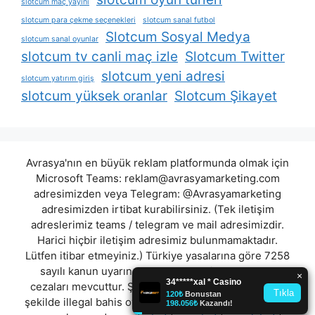
slotcum maç yayını
slotcum para çekme seçenekleri
slotcum sanal futbol
Slotcum Sosyal Medya
slotcum sanal oyunlar
slotcum tv canli maç izle
Slotcum Twitter
slotcum yeni adresi
slotcum yatırım giriş
slotcum yüksek oranlar
Slotcum Şikayet
Avrasya'nın en büyük reklam platformunda olmak için
Microsoft Teams:
reklam@avrasyamarketing.com
adresimizden veya Telegram: @Avrasyamarketing
adresimizden irtibat kurabilirsiniz. (Tek iletişim
adreslerimiz teams / telegram ve mail adresimizdir.
Harici hiçbir iletişim adresimiz bulunmamaktadır.
Lütfen itibar etmeyiniz.) Türkiye yasalarına göre 7258
sayılı kanun uyarınca yasa dışı bahis oynamanın
cezaları mevcuttur. Şu an bulunduğunuz site hiç bir
şekilde illegal bahis oyunları oynatmıyor ve oynamaya