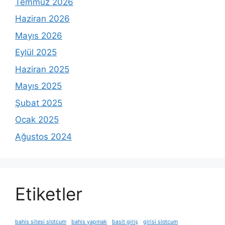
Temmuz 2026
Haziran 2026
Mayıs 2026
Eylül 2025
Haziran 2025
Mayıs 2025
Şubat 2025
Ocak 2025
Ağustos 2024
Etiketler
bahis sitesi slotcum
bahis yapmak
basit giriş
girisi slotcum