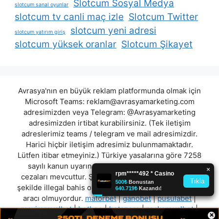
Slotcum Sosyal Medya
slotcum sanal oyunlar
slotcum tv canli maç izle
Slotcum Twitter
slotcum yeni adresi
slotcum yatırım giriş
slotcum yüksek oranlar
Slotcum Şikayet
Avrasya'nın en büyük reklam platformunda olmak için
Microsoft Teams:
reklam@avrasyamarketing.com
adresimizden veya Telegram: @Avrasyamarketing
adresimizden irtibat kurabilirsiniz. (Tek iletişim
adreslerimiz teams / telegram ve mail adresimizdir.
Harici hiçbir iletişim adresimiz bulunmamaktadır.
Lütfen itibar etmeyiniz.) Türkiye yasalarına göre 7258
sayılı kanun uyarınca yasa dışı bahis oynamanın
cezaları mevcuttur. Şu an bulunduğunuz site hiç bir
şekilde illegal bahis oyunları oynatmıyor ve oynamaya
aracı olmuyordur.
matorbet
|
ganobet
|
pusulabet
|
maximroyalbet
|
betboo
|
betszero
|
rocksroyalbet
|
×