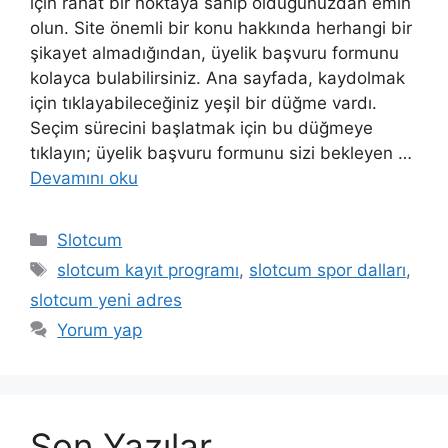
için rahat bir noktaya sahip olduğunuzdan emin
olun. Site önemli bir konu hakkında herhangi bir
şikayet almadığından, üyelik başvuru formunu
kolayca bulabilirsiniz. Ana sayfada, kaydolmak
için tıklayabileceğiniz yeşil bir düğme vardı.
Seçim sürecini başlatmak için bu düğmeye
tıklayın; üyelik başvuru formunu sizi bekleyen …
Devamını oku
Kategoriler
Slotcum
Etiketler
slotcum kayıt programı
,
slotcum spor dalları
,
slotcum yeni adres
Yorum yap
Son Yazılar