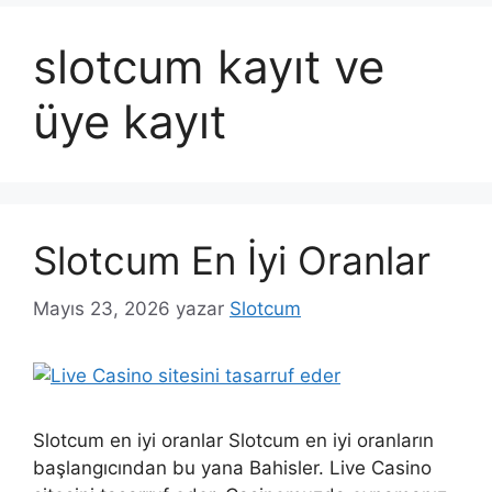
slotcum kayıt ve
üye kayıt
Slotcum En İyi Oranlar
Mayıs 23, 2026
yazar
Slotcum
Slotcum en iyi oranlar Slotcum en iyi oranların
başlangıcından bu yana Bahisler. Live Casino