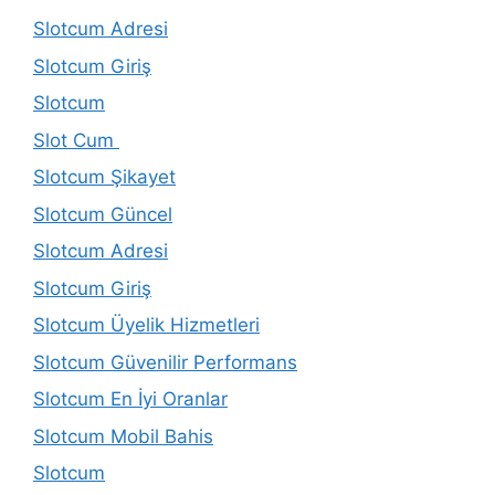
Slotcum Adresi
Slotcum Giriş
Slotcum
Slot Cum
Slotcum Şikayet
Slotcum Güncel
Slotcum Adresi
Slotcum Giriş
Slotcum Üyelik Hizmetleri
Slotcum Güvenilir Performans
Slotcum En İyi Oranlar
Slotcum Mobil Bahis
Slotcum